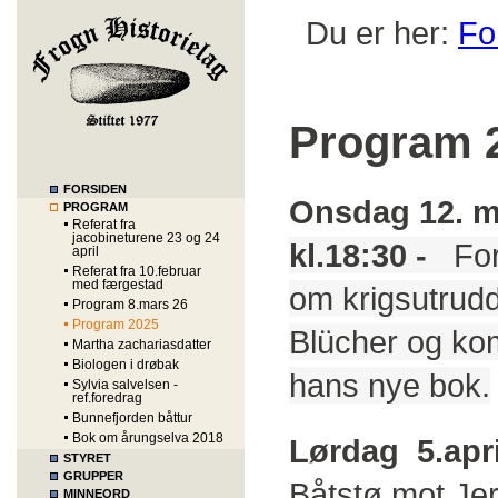
Du er her:
Fo
Program 
FORSIDEN
Onsdag 12. m
PROGRAM
Referat fra
jacobineturene 23 og 24
kl.18:30 -
Fo
april
Referat fra 10.februar
med færgestad
om krigsutrud
Program 8.mars 26
Program 2025
Blücher og ko
Martha zachariasdatter
Biologen i drøbak
hans nye bok.
Sylvia salvelsen -
ref.foredrag
Bunnefjorden båttur
Bok om årungselva 2018
Lørdag 5.april
STYRET
GRUPPER
Båtstø mot Jer
MINNEORD