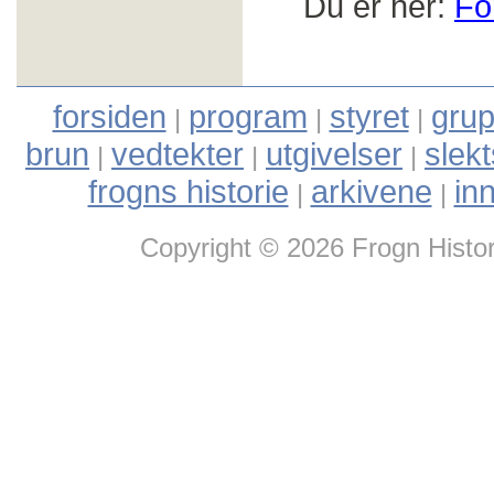
Du er her:
Fo
forsiden
program
styret
grup
|
|
|
brun
vedtekter
utgivelser
slek
|
|
|
frogns historie
arkivene
in
|
|
Copyright © 2026 Frogn Histor