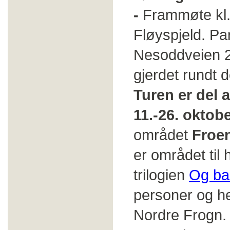
-
Frammøte kl.
Fløyspjeld. P
Nesoddveien 22
gjerdet rundt 
Turen er
del 
11.-26. oktob
området
Froen
er området til 
trilogien
Og ba
personer og he
Nordre Frogn.