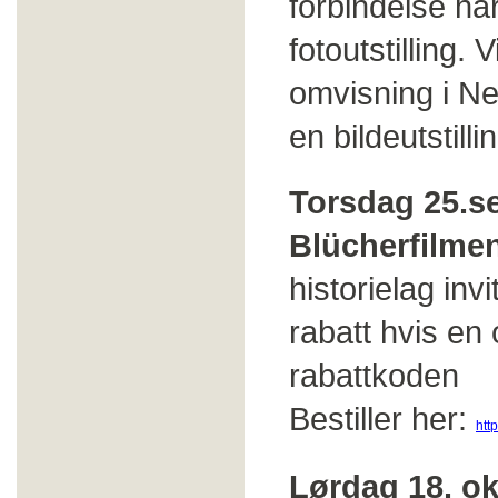
forbindelse ha
fotoutstilling.
omvisning i Ne
en bildeutstill
Torsdag 25.se
Blücherfilmen
historielag inv
rabatt hvis e
rabattkoden
Bestiller her:
htt
Lørdag 18. ok