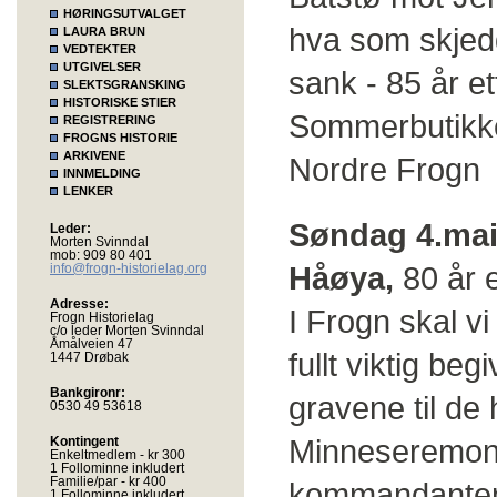
HØRINGSUTVALGET
hva som skjedd
LAURA BRUN
VEDTEKTER
UTGIVELSER
sank - 85 år e
SLEKTSGRANSKING
HISTORISKE STIER
Sommerbutikke
REGISTRERING
FROGNS HISTORIE
ARKIVENE
Nordre Frogn
INNMELDING
LENKER
Søndag 4.mai 
Leder:
Morten Svinndal
mob: 909 80 401
Håøya,
80 år e
info@frogn-historielag.org
Adresse:
I Frogn skal vi
Frogn Historielag
c/o leder Morten Svinndal
Åmålveien 47
fullt viktig b
1447 Drøbak
Bankgironr:
gravene til de
0530 49 53618
Minneseremonie
Kontingent
Enkeltmedlem - kr 300
1 Follominne inkludert
Familie/par - kr 400
kommandanten
1 Follominne inkludert