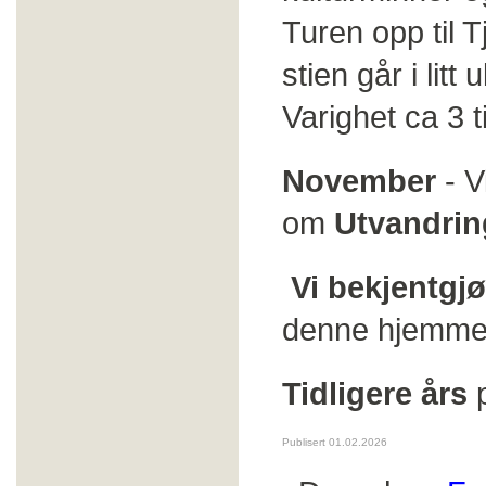
Turen opp til T
stien går i litt
Varighet ca 3 t
November
- V
om
Utvandrin
Vi bekjentgj
denne hjemme
Tidligere års
p
Publisert 01.02.2026