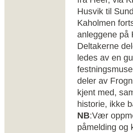
Husvik til Sun
Kaholmen forts
anleggene på H
Deltakerne del
ledes av en gu
festningsmuseu
deler av Frogn
kjent med, sam
historie, ikke 
NB
:Vær oppme
påmelding og k