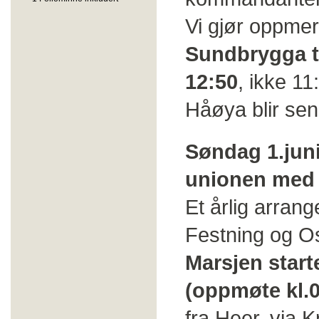
Vi gjør oppme
Sundbrygga ti
12:50
, ikke 11
Håøya blir sen
Søndag 1.juni
unionen med S
Et årlig arran
Festning og Os
Marsjen start
(oppmøte kl.0
fra Heer, via 