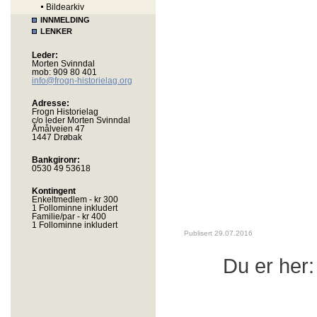
Bildearkiv
INNMELDING
LENKER
Leder:
Morten Svinndal
mob: 909 80 401
info@frogn-historielag.org
Adresse:
Frogn Historielag
c/o leder Morten Svinndal
Åmålveien 47
1447 Drøbak
Bankgironr:
0530 49 53618
Kontingent
Enkeltmedlem - kr 300
1 Follominne inkludert
Familie/par - kr 400
1 Follominne inkludert
Publisert 29.07.2016
Du er her