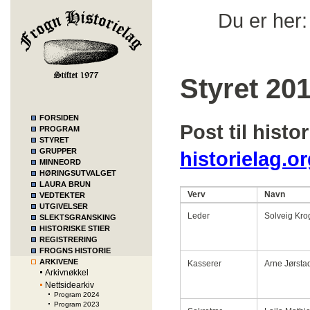
Du er her
Styret 20
FORSIDEN
Post til histo
PROGRAM
STYRET
GRUPPER
historielag.o
MINNEORD
HØRINGSUTVALGET
LAURA BRUN
Verv
Navn
VEDTEKTER
UTGIVELSER
Leder
Solveig Kro
SLEKTSGRANSKING
HISTORISKE STIER
REGISTRERING
FROGNS HISTORIE
ARKIVENE
Kasserer
Arne Jørsta
Arkivnøkkel
Nettsidearkiv
Program 2024
Program 2023