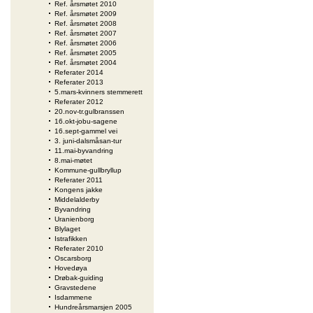
Ref. årsmøtet 2010
Ref. årsmøtet 2009
Ref. årsmøtet 2008
Ref. årsmøtet 2007
Ref. årsmøtet 2006
Ref. årsmøtet 2005
Ref. årsmøtet 2004
Referater 2014
Referater 2013
5.mars-kvinners stemmerett
Referater 2012
20.nov-tr.gulbranssen
16.okt-jobu-sagene
16.sept-gammel vei
3. juni-dalsmåsan-tur
11.mai-byvandring
8.mai-møtet
Kommune-gullbryllup
Referater 2011
Kongens jakke
Middelalderby
Byvandring
Uranienborg
Blylaget
Istrafikken
Referater 2010
Oscarsborg
Hovedøya
Drøbak-guiding
Gravstedene
Isdammene
Hundreårsmarsjen 2005