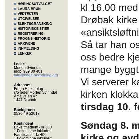
HØRINGSUTVALGET
kl 16.00 med
LAURA BRUN
VEDTEKTER
Drøbak kirke
UTGIVELSER
SLEKTSGRANSKING
HISTORISKE STIER
«ansiktsløftni
REGISTRERING
FROGNS HISTORIE
Så tar han os
ARKIVENE
INNMELDING
LENKER
oss bedre kj
Leder:
mange byggte
Morten Svinndal
mob: 909 80 401
info@frogn-historielag.org
Vi serverer kaf
Adresse:
Frogn Historielag
kirken klokk
c/o leder Morten Svinndal
Åmålveien 47
1447 Drøbak
tirsdag 10. f
Bankgironr:
0530 49 53618
Søndag 8. m
Kontingent
Enkeltmedlem - kr 300
1 Follominne inkludert
kirke
og
avd
Familie/par - kr 400
1 Follominne inkludert