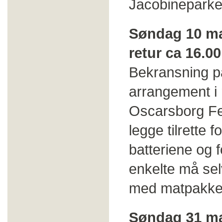
Jacobineparke
Søndag 10 ma
retur ca 16.00
Bekransning p
arrangement i
Oscarsborg Fes
legge tilrette 
batteriene og
enkelte må sel
med matpakke,
Søndag 31 ma