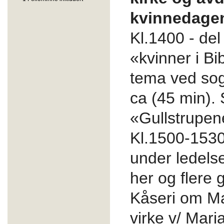
kvinnedag
Kl.1400 - del
«kvinner i B
tema
ved so
ca (45 min).
«Gullstrupen
Kl.1500-1530 
under ledels
her og flere
Kåseri om Ma
virke v/ Mar