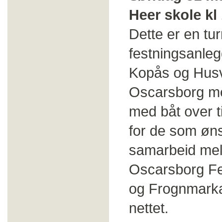
Heer skole kl
Dette er en tu
festningsanleg
Kopås og Husvi
Oscarsborg me
med båt over t
for de som øns
samarbeid me
Oscarsborg Fes
og Frognmarka
nettet.