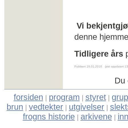
Vi bekjentgj
denne hjemme
Tidligere års
p
Publisert 18.01.2016
(sist oppdatert 1
Du 
forsiden
program
styret
grup
|
|
|
brun
vedtekter
utgivelser
slek
|
|
|
frogns historie
arkivene
in
|
|