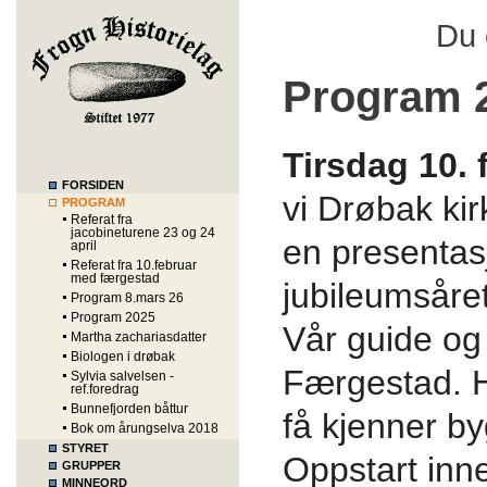
Du 
Program 
Tirsdag 10. 
FORSIDEN
vi Drøbak ki
PROGRAM
Referat fra
jacobineturene 23 og 24
en presentasj
april
Referat fra 10.februar
med færgestad
jubileumsåret
Program 8.mars 26
Program 2025
Vår guide og
Martha zachariasdatter
Biologen i drøbak
Færgestad. Ha
Sylvia salvelsen -
ref.foredrag
Bunnefjorden båttur
få kjenner b
Bok om årungselva 2018
STYRET
Oppstart inne
GRUPPER
MINNEORD