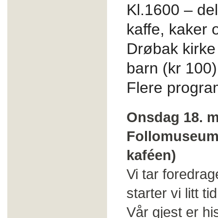
Kl.1600 – del
kaffe, kaker
Drøbak kirke 
barn (kr 100)
Flere progra
Onsdag 18. ma
Follomuseum p
kaféen)
Vi tar foredra
starter vi litt t
Vår gjest er h