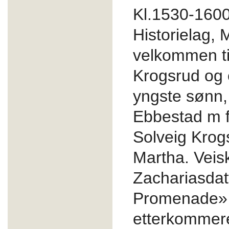
Kl.1530-1600 
Historielag, 
velkommen ti
Krogsrud og
yngste sønn,
Ebbestad m f
Solveig Krog
Martha. Veisk
Zachariasdat
Promenade» 
etterkommer