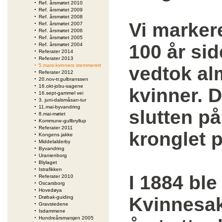
Ref. årsmøtet 2010
Ref. årsmøtet 2009
Ref. årsmøtet 2008
Vi markere
Ref. årsmøtet 2007
Ref. årsmøtet 2006
Ref. årsmøtet 2005
100 år sid
Ref. årsmøtet 2004
Referater 2014
Referater 2013
5.mars-kvinners stemmerett
vedtok al
Referater 2012
20.nov-tr.gulbranssen
16.okt-jobu-sagene
kvinner. 
16.sept-gammel vei
3. juni-dalsmåsan-tur
11.mai-byvandring
slutten p
8.mai-møtet
Kommune-gullbryllup
Referater 2011
kronglet 
Kongens jakke
Middelalderby
Byvandring
Uranienborg
Blylaget
Istrafikken
I 1884 ble
Referater 2010
Oscarsborg
Hovedøya
Kvinnesak
Drøbak-guiding
Gravstedene
Isdammene
Hundreårsmarsjen 2005