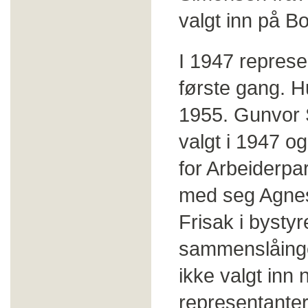
valgt inn på Bor
I 1947 represe
første gang. H
1955. Gunvor S
valgt i 1947 o
for Arbeiderpar
med seg Agnes 
Frisak i bystyr
sammenslåinge
ikke valgt inn
representanter.