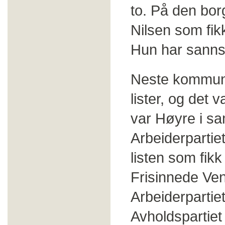
to. På den borg
Nilsen som fik
Hun har sannsy
Neste kommunev
lister, og det v
var Høyre i s
Arbeiderpartie
listen som fik
Frisinnede Ven
Arbeiderpartie
Avholdspartiet