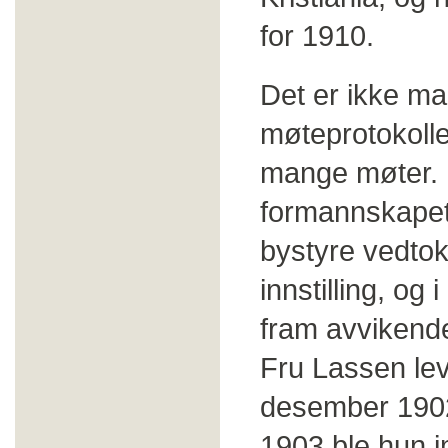
for 1910.
Det er ikke ma
møteprotokolle
mange møter. D
formannskapet 
bystyre vedtok 
innstilling, og 
fram avvikende 
Fru Lassen lev
desember 1902
1903 ble hun im