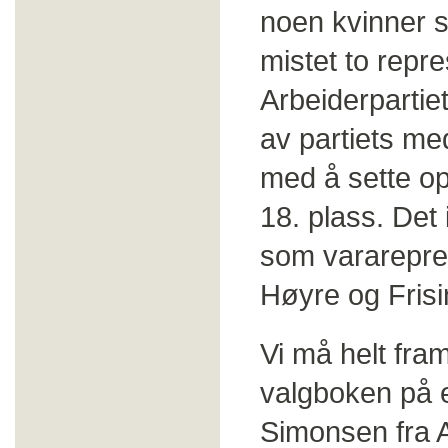
noen kvinner s
mistet to repr
Arbeiderpartie
av partiets me
med å sette op
18. plass. Det 
som vararepres
Høyre og Frisi
Vi må helt fram
valgboken på e
Simonsen fra A