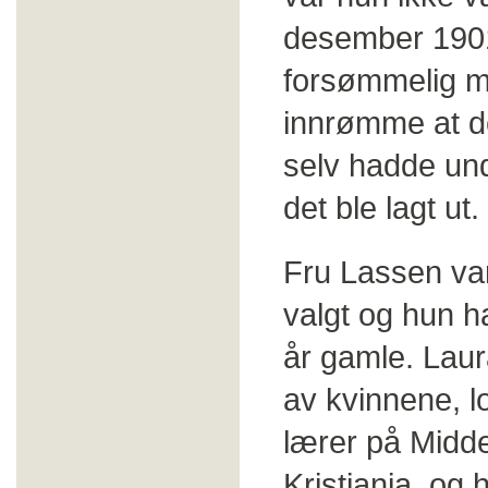
desember 1901
forsømmelig m
innrømme at de
selv hadde und
det ble lagt ut.
Fru Lassen var
valgt og hun h
år gamle. Lau
av kvinnene, l
lærer på Middel
Kristiania, og h