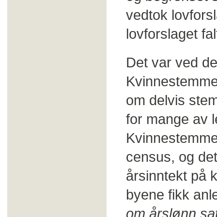
vedtok lovfors
lovforslaget fal
Det var ved de
Kvinnestemmere
om delvis stem
for mange av l
Kvinnestemmer
census, og det
årsinntekt på 
byene fikk anl
om årslønn satt