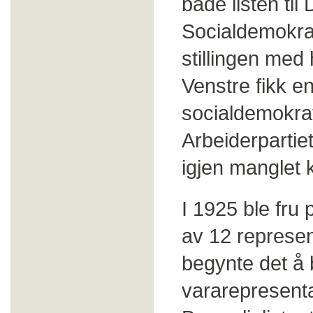
både listen ti
Socialdemokrat
stillingen med
Venstre fikk e
socialdemokrat
Arbeiderpartiet
igjen manglet k
I 1925 ble fru
av 12 represen
begynte det å 
vararepresentan