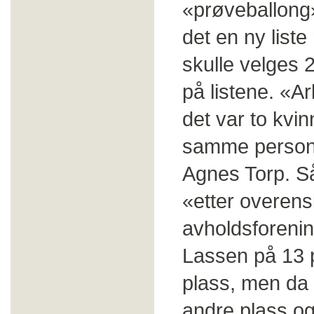
«prøveballong
det en ny list
skulle velges 
på listene. «Ar
det var to kvi
samme persone
Agnes Torp. Så
«etter overen
avholdsforenin
Lassen på 13 
plass, men da 
andre plass og