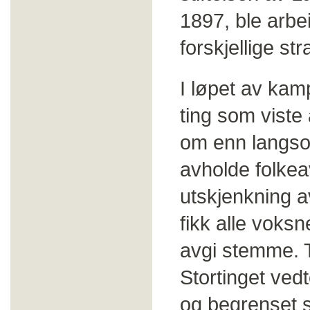
1897, ble arbe
forskjellige str
I løpet av kam
ting som viste a
om enn langsom
avholde folke
utskjenkning a
fikk alle voks
avgi stemme. T
Stortinget ved
og begrenset s