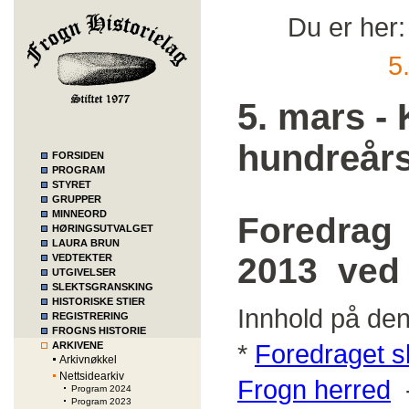
Du er her
5
5. mars -
hundreår
FORSIDEN
PROGRAM
STYRET
GRUPPER
MINNEORD
Foredrag 
HØRINGSUTVALGET
LAURA BRUN
2013 v
VEDTEKTER
UTGIVELSER
SLEKTSGRANSKING
HISTORISKE STIER
Innhold på de
REGISTRERING
FROGNS HISTORIE
*
Foredraget s
ARKIVENE
Arkivnøkkel
Nettsidearkiv
Frogn herred
Program 2024
Program 2023