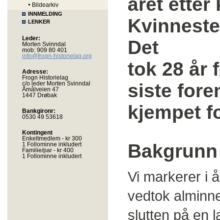
året etter
Bildearkiv
INNMELDING
Kvinneste
LENKER
Leder:
Det
Morten Svinndal
mob: 909 80 401
info@frogn-historielag.org
tok 28 år 
Adresse:
Frogn Historielag
c/o leder Morten Svinndal
siste for
Åmålveien 47
1447 Drøbak
kjempet fo
Bankgironr:
0530 49 53618
Kontingent
Enkeltmedlem - kr 300
Bakgrunn
1 Follominne inkludert
Familie/par - kr 400
1 Follominne inkludert
Vi markerer i å
vedtok alminne
slutten på en 