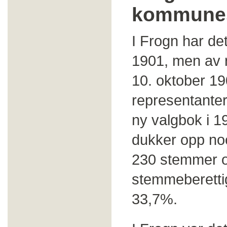
kommune
I Frogn har det
1901, men av r
10. oktober 190
representanter
ny valgbok i 19
dukker opp noe
230 stemmer og
stemmeberettig
33,7%.