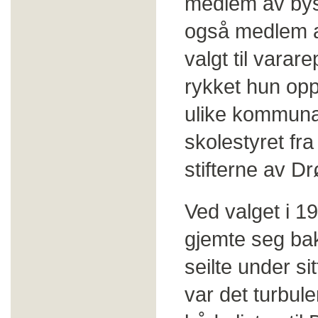
medlem av bys
også medlem a
valgt til vara
rykket hun opp
ulike kommunale
skolestyret fra
stifterne av D
Ved valget i 19
gjemte seg bak
seilte under s
var det turbule