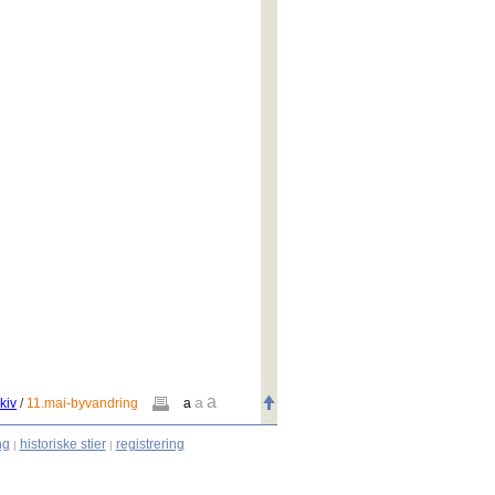
a
a
kiv
/
11.mai-byvandring
a
ng
historiske stier
registrering
|
|