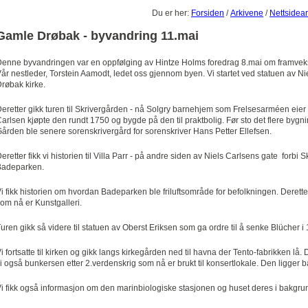
Du er her:
Forsiden
/
Arkivene
/
Nettsidear
Gamle Drøbak - byvandring 11.mai
enne byvandringen var en oppfølging av Hintze Holms foredrag 8.mai om framvek
år nestleder, Torstein Aamodt, ledet oss gjennom byen. Vi startet ved statuen av N
røbak kirke.
eretter gikk turen til Skrivergården - nå Solgry barnehjem som Frelsesarméen eier
arlsen kjøpte den rundt 1750 og bygde på den til praktbolig. Før sto det flere bygn
ården ble senere sorenskrivergård for sorenskriver Hans Petter Ellefsen.
eretter fikk vi historien til Villa Parr - på andre siden av Niels Carlsens gate forbi S
Badeparken.
i fikk historien om hvordan Badeparken ble friluftsområde for befolkningen. Deretter
om nå er Kunstgalleri.
uren gikk så videre til statuen av Oberst Eriksen som ga ordre til å senke Blücher i
i fortsatte til kirken og gikk langs kirkegården ned til havna der Tento-fabrikken lå
i også bunkersen etter 2.verdenskrig som nå er brukt til konsertlokale. Den ligger bak
i fikk også informasjon om den marinbiologiske stasjonen og huset deres i bakgru