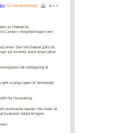
a
a
kiv
/
11.mai-byvandring
a
sten av Drøbak by.
iels Carlsen i Hospitalshagen ved
 og driver. Den het Drøbak gård da
inger på området, blant annet uthus.
krivergården før nedstigning til
 gikk vi langs sjøen til Varmbadet
 1940 fra Oscarsborg.
. Den produserte tapeter. Her nede så
 buskaset i bildet til høyre.
nnen.