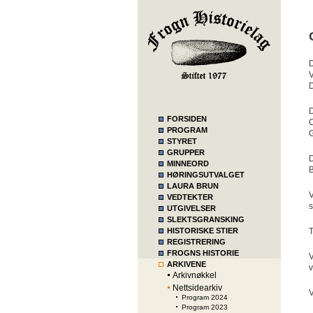
D
V
D
D
FORSIDEN
C
PROGRAM
G
STYRET
GRUPPER
D
MINNEORD
HØRINGSUTVALGET
LAURA BRUN
V
VEDTEKTER
s
UTGIVELSER
SLEKTSGRANSKING
HISTORISKE STIER
T
REGISTRERING
FROGNS HISTORIE
V
ARKIVENE
v
Arkivnøkkel
Nettsidearkiv
V
Program 2024
Program 2023