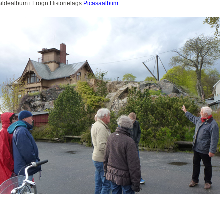
ildealbum i Frogn Historielags
Picasaalbum