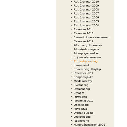
Ref. årsmøtet 2010
Ref. årsmøtet 2009
Ref. årsmøtet 2008
Ref. årsmøtet 2007
Ref. årsmøtet 2006
Ref. årsmøtet 2005
Ref. årsmøtet 2004
Referater 2014
Referater 2013
5.mars-kvinners stemmerett
Referater 2012
20.nov-tr.gulbranssen
16.okt-jobu-sagene
16.sept-gammel vei
3. juni-dalsmåsan-tur
11.mai-byvandring
8.mai-møtet
Kommune-gullbryllup
Referater 2011
Kongens jakke
Middelalderby
Byvandring
Uranienborg
Blylaget
Istrafikken
Referater 2010
Oscarsborg
Hovedøya
Drøbak-guiding
Gravstedene
Isdammene
Hundreårsmarsjen 2005