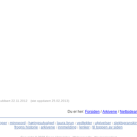
ublisert 22.11.2012
(sist oppdatert 25.02.2013)
Du er her:
Forsiden
/
Arkivene
/
Nettsidear
pper
minneord
høringsutvalget
laura brun
vedtekter
utgivelser
slektsgranski
|
|
|
|
|
|
frogns historie
arkivene
innmelding
lenker
til toppen av siden
|
|
|
|