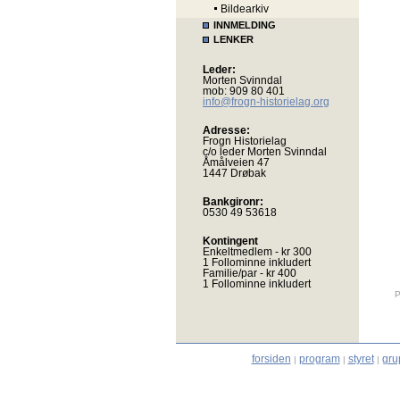
Bildearkiv
INNMELDING
LENKER
Leder:
Morten Svinndal
mob: 909 80 401
info@frogn-historielag.org
Adresse:
Frogn Historielag
c/o leder Morten Svinndal
Åmålveien 47
1447 Drøbak
Bankgironr:
0530 49 53618
Kontingent
Enkeltmedlem - kr 300
1 Follominne inkludert
Familie/par - kr 400
1 Follominne inkludert
P
forsiden
program
styret
gru
|
|
|