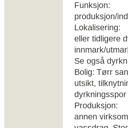
Funksjon: U
produksjon/ind
Lokalisering: 
eller tidligere
innmark/utmark
Se også dyrkn
Bolig: Tørr sa
utsikt, tilknyt
dyrkningsspor
Produksjon: Of
annen virksomh
vassdrag. Ste