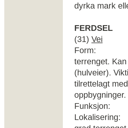
dyrka mark elle
FERDSEL
(31)
Vei
Form: Følger
terrenget. Kan
(hulveier). Vik
tilrettelagt me
oppbygninger.
Funksjon: F
Lokalisering: 