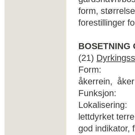
form, størrelse
forestillinger 
BOSETNING 
(21)
Dyrkings
Form: Rydni
åkerrein, åke
Funksjon: 
Lokalisering: 
lettdyrket ter
god indikator