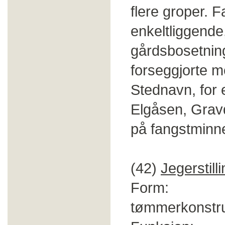
flere groper. 
enkeltliggende, 
gårdsbosetnin
forseggjorte m
Stednavn, for
Elgåsen, Grav
på fangstminne
(42)
Jegerstill
Form: Lav 
tømmerkonstru