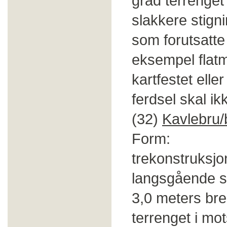
grad terrenget
slakkere stigni
som forutsatte 
eksempel flatm
kartfestet ell
ferdsel skal ik
(32)
Kavlebru/
Form: Kavle
trekonstruksjo
langsgående st
3,0 meters bred
terrenget i mo