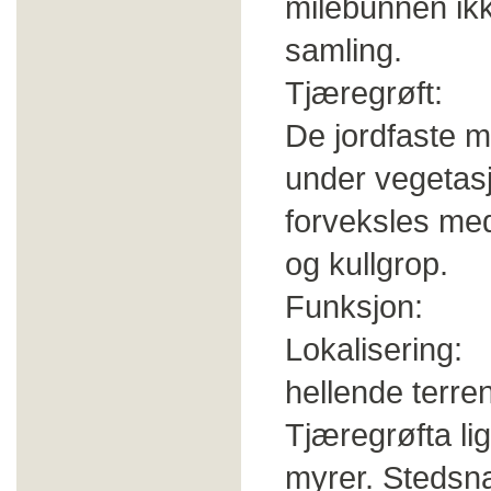
milebunnen ikke
samling.
Tjæregrøft: G
De jordfaste mi
under vegetasj
forveksles med
og kullgrop.
Funksjon: Fr
Lokalisering: T
hellende terre
Tjæregrøfta lig
myrer. Stedsn