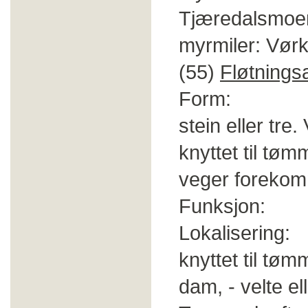
Tjæredalsmoen
myrmiler: Vør
(55)
Fløtnings
Form: Forby
stein eller tr
knyttet til tøm
veger foreko
Funksjon: T
Lokalisering: 
knyttet til tø
dam, - velte e