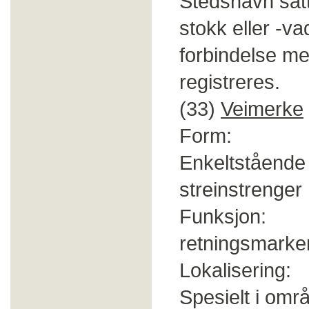
Stedsnavn sat
stokk eller -va
forbindelse me
registreres.
(33)
Veimerke
Form: Merke(
Enkeltstående 
streinstrenger 
Funksjon: Ei
retningsmarker
Lokalisering: 
Spesielt i om