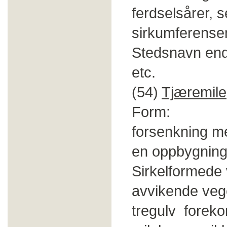
ferdselsårer, 
sirkumferensen
Stedsnavn ende
etc.
(54)
Tjæremile
Form: Flere
forsenkning m
en oppbygning 
Sirkelformede 
avvikende vege
tregulv forek