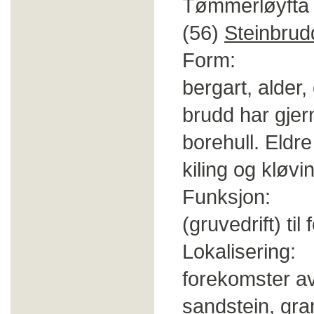
Tømmerløyfta 
(56)
Steinbrud
Form: Brud
bergart, alder
brudd har gjer
borehull. Eldr
kiling og kløvi
Funksjon: Utt
(gruvedrift) til 
Lokalisering:
forekomster av 
sandstein, gran