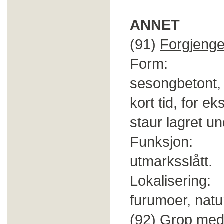
ANNET
(91)
Forgjenge
Form: Spor 
sesongbetont, s
kort tid, for e
staur lagret u
Funksjon: F
utmarksslått.
Lokalisering: I
furumoer, natu
(92)
Grop med 