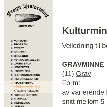
Kulturmi
FORSIDEN
Veiledning til
PROGRAM
STYRET
GRUPPER
MINNEORD
HØRINGSUTVALGET
GRAVMINNE
LAURA BRUN
VEDTEKTER
(11)
Grav
UTGIVELSER
SLEKTSGRANSKING
HISTORISKE STIER
Form: Runde
REGISTRERING
Begrepsveiledning
av varierende 
Aktuelle nettsteder
FROGNS HISTORIE
ARKIVENE
snitt mellom 5-
INNMELDING
LENKER