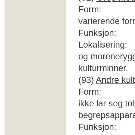
Form: Tyde
varierende for
Funksjon: Vil
Lokalisering: I
og morenerygge
kulturminner.
(93)
Andre kul
Form: Alle 
ikke lar seg to
begrepsappara
Funksjon: Vil