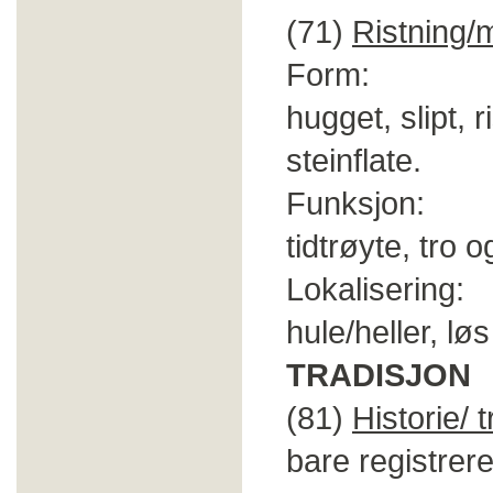
(71)
Ristning/
Form: Figure
hugget, slipt, r
steinflate.
Funksjon: Ja
tidtrøyte, tro o
Lokalisering:
hule/heller, løs
TRADISJON
(81)
Historie/ 
bare registrere