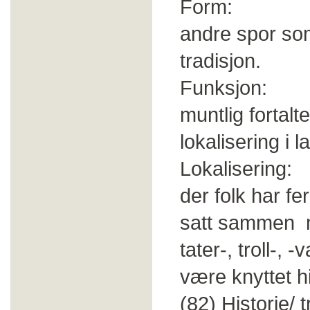
Form: Bauta,
andre spor so
tradisjon.
Funksjon: Knyt
muntlig fortalt
lokalisering i 
Lokalisering: 
der folk har f
satt sammen m
tater-, troll-, 
være knyttet his
(82)
Historie/ 