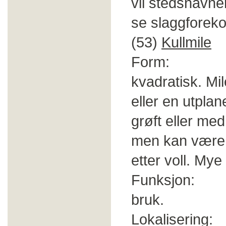
vil stedsnavne
se slaggforek
(53)
Kullmile
Form: Ofte
kvadratisk. M
eller en utpl
grøft eller med
men kan være o
etter voll. My
Funksjon: Fram
bruk.
Lokalisering: I