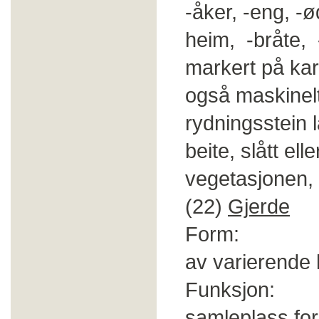
-åker, -eng, -ø
heim, -bråte,
markert på kart
også maskinel
rydningsstein 
beite, slått el
vegetasjonen, s
(22)
Gjerde
Form: Bygget
av varierende
Funksjon: Ei
samleplass for