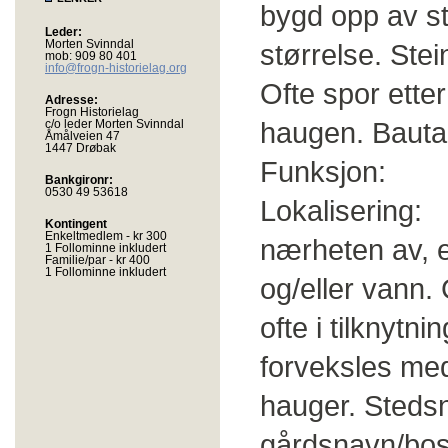
bygd opp av 
Leder:
Morten Svinndal
størrelse. Stei
mob: 909 80 401
info@frogn-historielag.org
Ofte spor etter
Adresse:
Frogn Historielag
haugen. Bauta
c/o leder Morten Svinndal
Åmålveien 47
1447 Drøbak
Funksjon: 
Bankgironr:
0530 49 53618
Lokalisering: 
Kontingent
Enkeltmedlem - kr 300
nærheten av, el
1 Follominne inkludert
Familie/par - kr 400
1 Follominne inkludert
og/eller vann.
ofte i tilknytn
forveksles med
hauger. Stedsna
gårdsnavn/bos