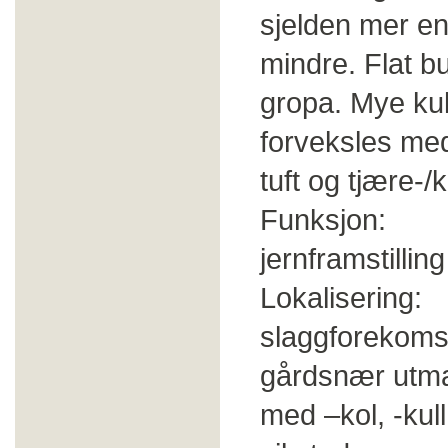
sjelden mer en
mindre. Flat bu
gropa. Mye ku
forveksles med
tuft og tjære-/
Funksjon: Fra
jernframstilling
Lokalisering: T
slaggforekomst
gårdsnær utma
med –kol, -kull