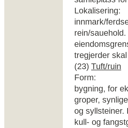
Lokalisering: 
innmark/ferdsel
rein/sauehold.
eiendomsgrens
tregjerder skal
(23)
Tuft/ruin
Form: Bygnin
bygning, for e
groper, synlig
og syllsteiner.
kull- og fangs