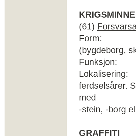
KRIGSMINNE
(61)
Forsvars
Form: Stein,
(bygdeborg, sk
Funksjon: F
Lokalisering:
ferdselsårer.
med
-stein, -borg e
GRAFFITI