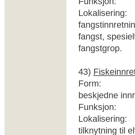
Funksjon: Sk
Lokalisering: I
fangstinnretnin
fangst, spesielt
fangstgrop.
43)
Fiskeinnre
Form: Stein-
beskjedne innr
Funksjon: Fan
Lokalisering: F
tilknytning til