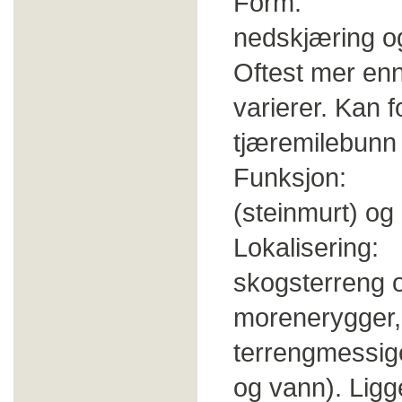
Form: Grav
nedskjæring og 
Oftest mer en
varierer. Kan 
tjæremilebunn 
Funksjon: Fa
(steinmurt) og u
Lokalisering: 
skogsterreng og
morenerygger, 
terrengmessige
og vann). Ligg