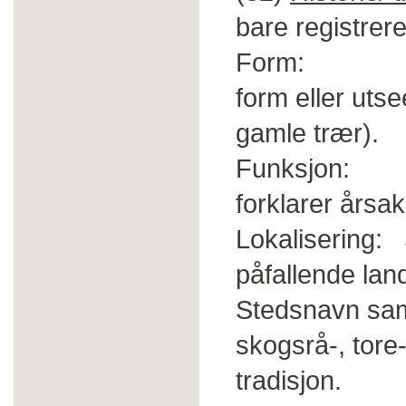
bare registrere
Form: Natur
form eller uts
gamle trær).
Funksjon: His
forklarer årsa
Lokalisering: 
påfallende la
Stedsnavn sam
skogsrå-, tore-,
tradisjon.