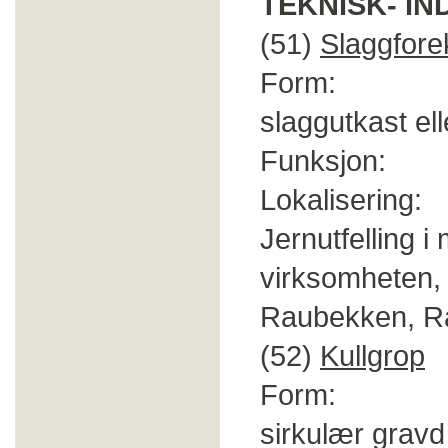
TEKNISK- IN
(51)
Slaggfor
Form: En el
slaggutkast el
Funksjon: Pla
Lokalisering: N
Jernutfelling 
virksomheten, 
Raubekken, R
(52)
Kullgrop
Form: Rekta
sirkulær gravd