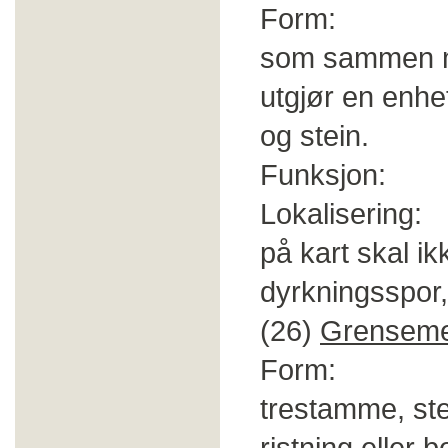
Form: Bygnin
som sammen me
utgjør en enhe
og stein.
Funksjon: Bo
Lokalisering:
på kart skal i
dyrkningsspor, 
(26)
Grensem
Form: Blinke
trestamme, ste
ristning eller bo