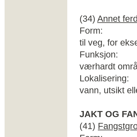
(34)
Annet fer
Form: Konstr
til veg, for eks
Funksjon: Mar
værhardt områd
Lokalisering: L
vann, utsikt ell
JAKT OG FA
(41)
Fangstgr