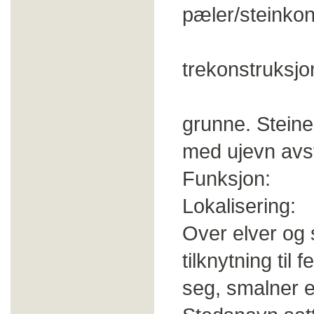
pæler/steinkon
Bru: Stei
trekonstruksjo
Vad: Natu
grunne. Steiner
med ujevn avs
Funksjon: Fer
Lokalisering:
Over elver og 
tilknytning til
seg, smalner el