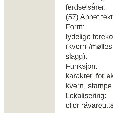
ferdselsårer.
(57)
Annet tekn
Form: Stein
tydelige forek
(kvern-/møllest
slagg).
Funksjon: Pro
karakter, for 
kvern, stampe
Lokalisering: 
eller råvareutta