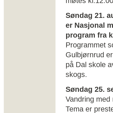
møtes kl.12.00
Søndag 21. au
er Nasjonal 
program fra k
Programmet som
Gulbjørnrud er
på Dal skole av
skogs.
Søndag 25. s
Vandring med 
Tema er preste