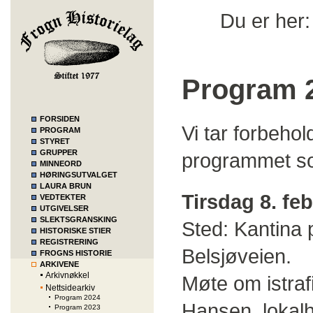
Du er her
Program 
FORSIDEN
Vi tar forbehol
PROGRAM
STYRET
GRUPPER
programmet so
MINNEORD
HØRINGSUTVALGET
LAURA BRUN
Tirsdag 8. feb
VEDTEKTER
UTGIVELSER
SLEKTSGRANSKING
Sted: K
antina 
HISTORISKE STIER
REGISTRERING
Belsjøveien.
FROGNS HISTORIE
ARKIVENE
Arkivnøkkel
Møte om istraf
Nettsidearkiv
Program 2024
Hansen, lokalhi
Program 2023