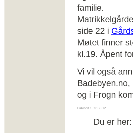
familie.
Matrikkelgårde
side 22 i
Gårds
Møtet finner s
kl.19. Åpent fo
Vi vil også an
Badebyen.no, i
og i Frogn k
Publisert 10.01.2012
Du er her