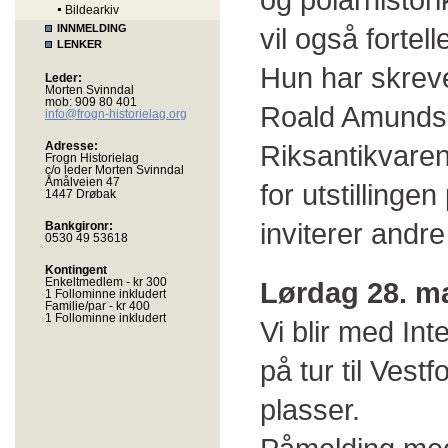
Bildearkiv
INNMELDING
vil også fortel
LENKER
Hun har skreve
Leder:
Morten Svinndal
mob: 909 80 401
Roald Amundsen
info@frogn-historielag.org
Adresse:
Riksantikvaren
Frogn Historielag
c/o leder Morten Svinndal
Åmålveien 47
for utstillinge
1447 Drøbak
inviterer andre 
Bankgironr:
0530 49 53618
Kontingent
Enkeltmedlem - kr 300
Lørdag 28. m
1 Follominne inkludert
Familie/par - kr 400
1 Follominne inkludert
Vi blir med In
på tur til Vest
plasser.