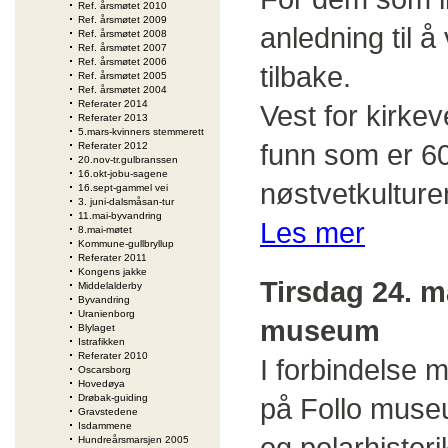
Ref. årsmøtet 2010
Ref. årsmøtet 2009
anledning til å
Ref. årsmøtet 2008
Ref. årsmøtet 2007
Ref. årsmøtet 2006
tilbake.
Ref. årsmøtet 2005
Ref. årsmøtet 2004
Referater 2014
Vest for kirkev
Referater 2013
5.mars-kvinners stemmerett
funn som er 6
Referater 2012
20.nov-tr.gulbranssen
16.okt-jobu-sagene
nøstvetkulture
16.sept-gammel vei
3. juni-dalsmåsan-tur
11.mai-byvandring
Les mer
8.mai-møtet
Kommune-gullbryllup
Referater 2011
Kongens jakke
Tirsdag 24. m
Middelalderby
Byvandring
Uranienborg
museum
Blylaget
Istrafikken
Referater 2010
I forbindelse 
Oscarsborg
Hovedøya
Drøbak-guiding
på Follo museu
Gravstedene
Isdammene
og polarhistori
Hundreårsmarsjen 2005