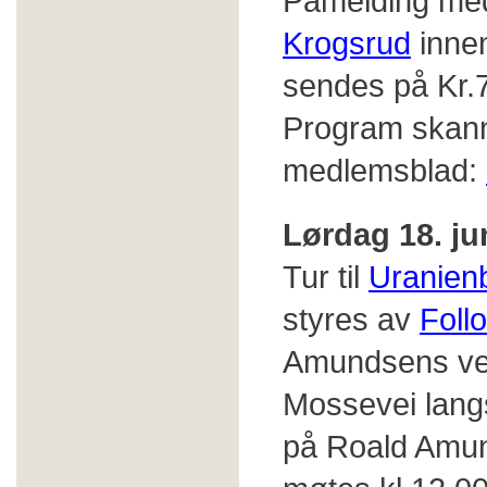
Påmelding med
Krogsrud
innen
sendes på Kr.7
Program skann
medlemsblad:
Lørdag 18. ju
Tur til
Uranien
styres av
Foll
Amundsens vei 
Mossevei langs
på Roald Amund