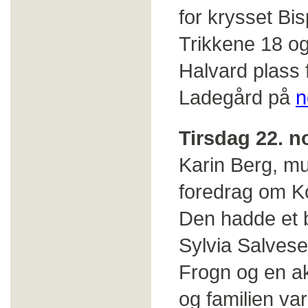
for krysset Bi
Trikkene 18 og
Halvard plass
Ladegård på
n
Tirsdag 22. n
Karin Berg, mu
foredrag om Ko
Den hadde et b
Sylvia Salvese
Frogn og en a
og familien v