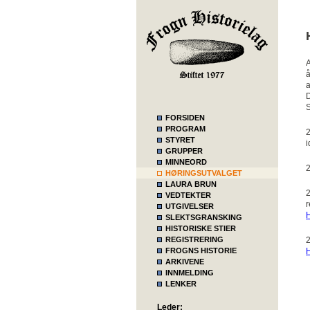
A
å
a
D
S
FORSIDEN
PROGRAM
2
STYRET
i
GRUPPER
MINNEORD
2
HØRINGSUTVALGET
LAURA BRUN
2
VEDTEKTER
r
UTGIVELSER
H
SLEKTSGRANSKING
HISTORISKE STIER
REGISTRERING
FROGNS HISTORIE
H
ARKIVENE
INNMELDING
LENKER
Leder: