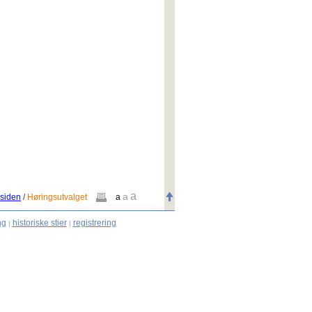
a
a
siden
/
Høringsutvalget
a
ng
historiske stier
registrering
|
|