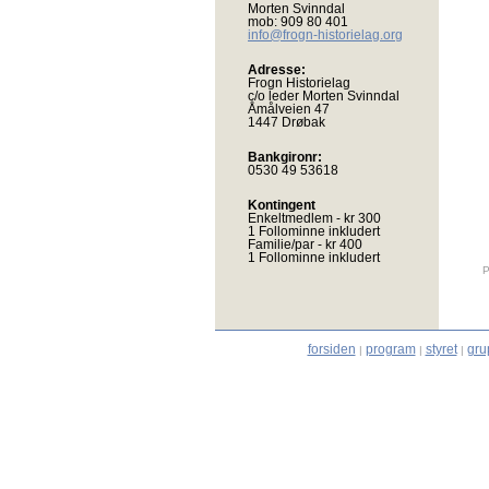
Morten Svinndal
mob: 909 80 401
info@frogn-historielag.org
Adresse:
Frogn Historielag
c/o leder Morten Svinndal
Åmålveien 47
1447 Drøbak
Bankgironr:
0530 49 53618
Kontingent
Enkeltmedlem - kr 300
1 Follominne inkludert
Familie/par - kr 400
1 Follominne inkludert
P
forsiden
program
styret
gru
|
|
|