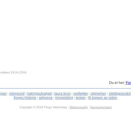
ublisert 28.04.2004
Du er her:
For
pper
minneord
høringsutvalget
laura brun
vedtekter
utgivelser
slektsgranski
|
|
|
|
|
|
frogns historie
arkivene
innmelding
lenker
til toppen av siden
|
|
|
|
Copyright © 2026 Frogn Historielag -
Webansvarlig
-
Navigasjonskart