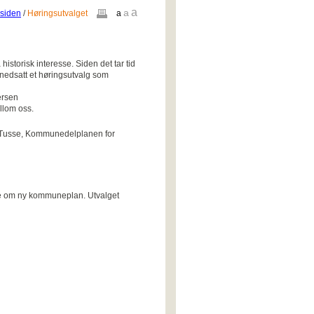
a
a
siden
/
Høringsutvalget
a
storisk interesse. Siden det tar tid
t nedsatt et høringsutvalg som
ersen
llom oss.
 - Tusse, Kommunedelplanen for
lse om ny kommuneplan. Utvalget