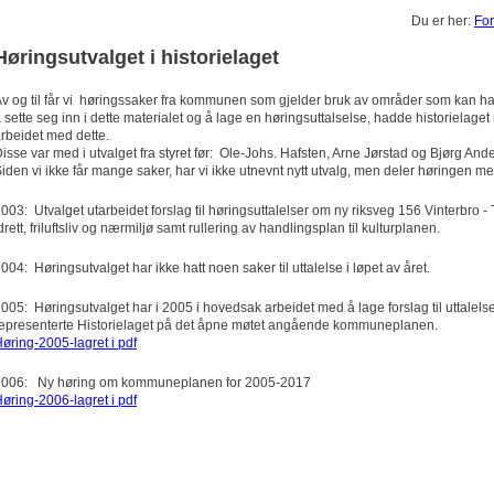
Du er her:
For
Høringsutvalget i historielaget
v og til får vi høringssaker fra kommunen som gjelder bruk av områder som kan ha hi
 sette seg inn i dette materialet og å lage en høringsuttalselse, hadde historielage
rbeidet med dette.
isse var med i utvalget fra styret før: Ole-Johs. Hafsten, Arne Jørstad og Bjørg And
iden vi ikke får mange saker, har vi ikke utnevnt nytt utvalg, men deler høringen me
003: Utvalget utarbeidet forslag til høringsuttalelser om ny riksveg 156 Vinterbro
drett, friluftsliv og nærmiljø samt rullering av handlingsplan til kulturplanen.
004: Høringsutvalget har ikke hatt noen saker til uttalelse i løpet av året.
005: Høringsutvalget har i 2005 i hovedsak arbeidet med å lage forslag til uttale
epresenterte Historielaget på det åpne møtet angående kommuneplanen.
øring-2005-lagret i pdf
2006: Ny høring om kommuneplanen for 2005-2017
øring-2006-lagret i pdf